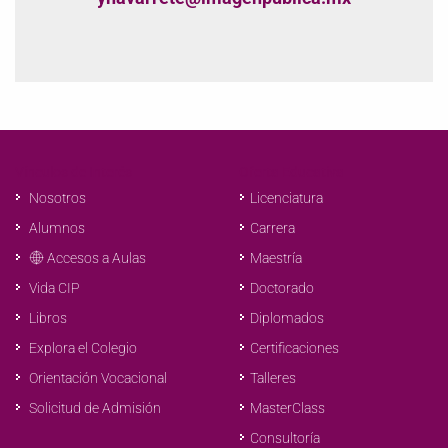
Vínculos de Interés
Oferta Educativa
Nosotros
Licenciatura
Alumnos
Carrera
Accesos a Aulas
Maestría
Doctorado
Vida CIP
Diplomados
Libros
Certificaciones
Explora el Colegio
Talleres
Orientación Vocacional
MasterClass
Solicitud de Admisión
Consultoría