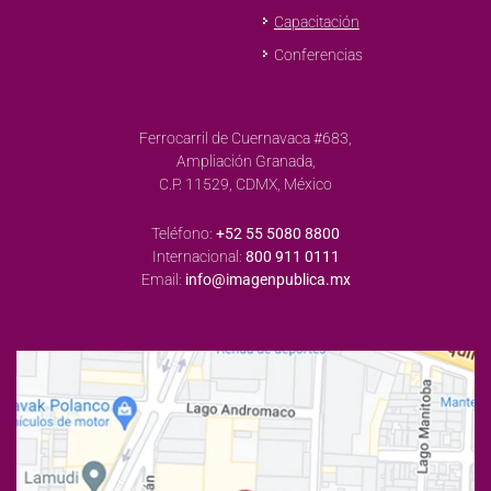
Capacitación
Conferencias
Dirección:
Ferrocarril de Cuernavaca #683,
Ampliación Granada,
C.P. 11529, CDMX, México
Teléfono:
+52 55 5080 8800
Internacional:
800 911 0111
Email:
info@imagenpublica.mx