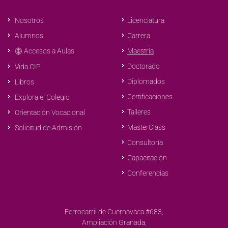
Vínculos de Interés
Oferta Educativa
Nosotros
Licenciatura
Alumnos
Carrera
Accesos a Aulas
Maestría
Doctorado
Vida CIP
Diplomados
Libros
Certificaciones
Explora el Colegio
Talleres
Orientación Vocacional
MasterClass
Solicitud de Admisión
Consultoría
Capacitación
Conferencias
Dirección:
Ferrocarril de Cuernavaca #683,
Ampliación Granada,