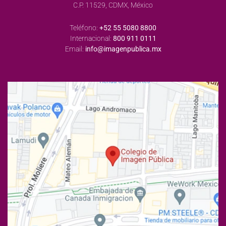
C.P. 11529, CDMX, México
Teléfono:
+52 55 5080 8800
Internacional:
800 911 0111
Email:
info@imagenpublica.mx