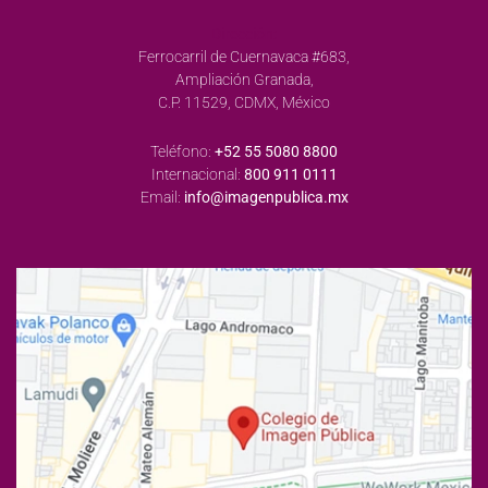
Dirección:
Ferrocarril de Cuernavaca #683,
Ampliación Granada,
C.P. 11529, CDMX, México
Teléfono:
+52 55 5080 8800
Internacional:
800 911 0111
Email:
info@imagenpublica.mx