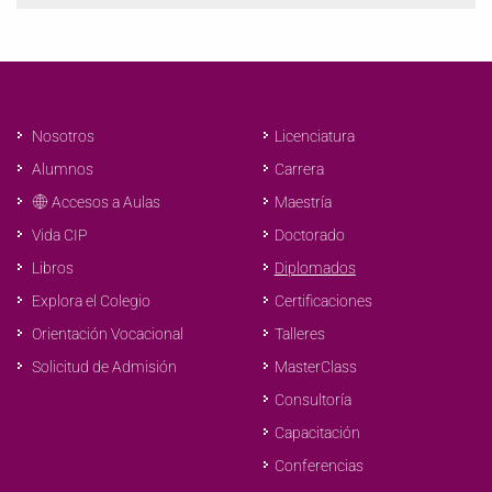
Vínculos de Interés
Oferta Educativa
Nosotros
Licenciatura
Alumnos
Carrera
Accesos a Aulas
Maestría
Doctorado
Vida CIP
Diplomados
Libros
Certificaciones
Explora el Colegio
Talleres
Orientación Vocacional
MasterClass
Solicitud de Admisión
Consultoría
Capacitación
Conferencias