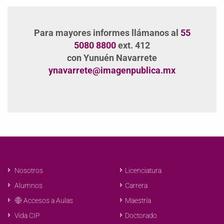
Para mayores informes llámanos al
55
5080 8800
ext. 412
con Yunuén Navarrete
ynavarrete@imagenpublica.mx
Vínculos de Interés
Oferta Educativa
Nosotros
Licenciatura
Alumnos
Carrera
Accesos a Aulas
Maestría
Doctorado
Vida CIP